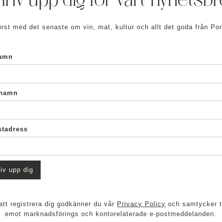
riv upp dig för vårt nyhetsb
örst med det senaste om vin, mat, kultur och allt det goda från Por
amn
rnamn
stadress
tt registrera dig godkänner du vår
Privacy Policy
och samtycker ti
emot marknadsförings och kontorelaterade e-postmeddelanden.