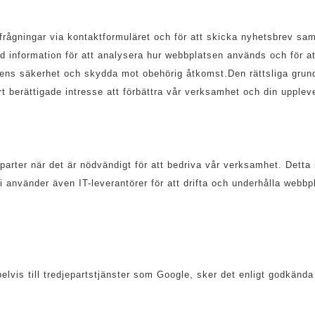
rfrågningar via kontaktformuläret och för att skicka nyhetsbrev sa
 information för att analysera hur webbplatsen används och för att
ens säkerhet och skydda mot obehörig åtkomst.Den rättsliga grunde
årt berättigade intresse att förbättra vår verksamhet och din upple
parter när det är nödvändigt för att bedriva vår verksamhet. Detta
 använder även IT-leverantörer för att drifta och underhålla webbpla
lvis till tredjepartstjänster som Google, sker det enligt godkänd