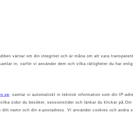
ubben värnar om din integritet och är måna om att vara transparen
 samlar in, varför vi använder dem och vilka rättigheter du har enli
en.se
, samlar vi automatiskt in teknisk information som din IP-ad
ka sidor du besöker, sessionstider och länkar du klickar på.Om du f
 ditt namn och din e-postadress. Vi använder cookies och andra spå