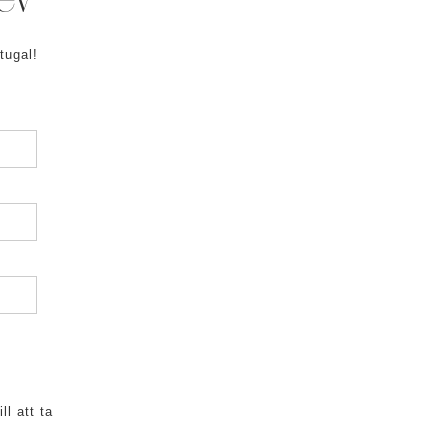
rev
tugal!
ll att ta