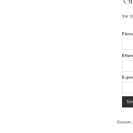
Sk
Var f
Förn
Efte
E-po
Genom a