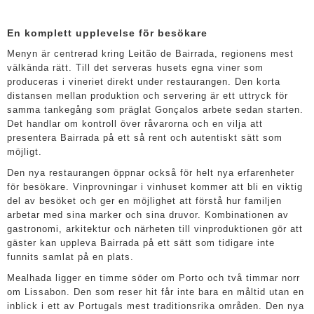
En komplett upplevelse för besökare
Menyn är centrerad kring Leitão de Bairrada, regionens mest
välkända rätt. Till det serveras husets egna viner som
produceras i vineriet direkt under restaurangen. Den korta
distansen mellan produktion och servering är ett uttryck för
samma tankegång som präglat Gonçalos arbete sedan starten.
Det handlar om kontroll över råvarorna och en vilja att
presentera Bairrada på ett så rent och autentiskt sätt som
möjligt.
Den nya restaurangen öppnar också för helt nya erfarenheter
för besökare. Vinprovningar i vinhuset kommer att bli en viktig
del av besöket och ger en möjlighet att förstå hur familjen
arbetar med sina marker och sina druvor. Kombinationen av
gastronomi, arkitektur och närheten till vinproduktionen gör att
gäster kan uppleva Bairrada på ett sätt som tidigare inte
funnits samlat på en plats.
Mealhada ligger en timme söder om Porto och två timmar norr
om Lissabon. Den som reser hit får inte bara en måltid utan en
inblick i ett av Portugals mest traditionsrika områden. Den nya