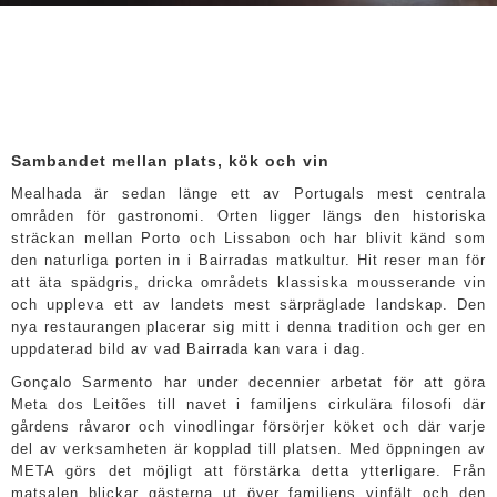
Sambandet mellan plats, kök och vin
Mealhada är sedan länge ett av Portugals mest centrala
områden för gastronomi. Orten ligger längs den historiska
sträckan mellan Porto och Lissabon och har blivit känd som
den naturliga porten in i Bairradas matkultur. Hit reser man för
att äta spädgris, dricka områdets klassiska mousserande vin
och uppleva ett av landets mest särpräglade landskap. Den
nya restaurangen placerar sig mitt i denna tradition och ger en
uppdaterad bild av vad Bairrada kan vara i dag.
Gonçalo Sarmento har under decennier arbetat för att göra
Meta dos Leitões till navet i familjens cirkulära filosofi där
gårdens råvaror och vinodlingar försörjer köket och där varje
del av verksamheten är kopplad till platsen. Med öppningen av
META görs det möjligt att förstärka detta ytterligare. Från
matsalen blickar gästerna ut över familjens vinfält och den