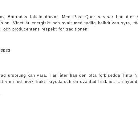
ng av Bairradas lokala druvor. Med Post Quer..s visar hon åte
sion. Vinet är energiskt och svalt med tydlig kalkdriven syra, rö
al och producentens respekt för traditionen.
 2023
d ursprung kan vara. Här låter han den ofta förbisedda Tinta Ne
 ett vin med mörk frukt, krydda och en oväntad friskhet. En hybrid
.