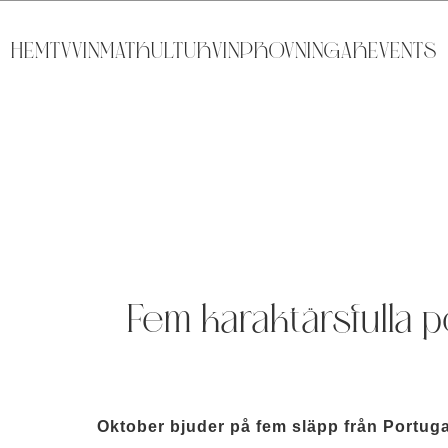
HEM
TV
VIN
MAT
KULTUR
VINPROVNINGAR
EVENTS
Fem karaktärsfulla p
Oktober bjuder på fem släpp från Portugal