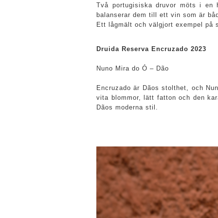
Två portugisiska druvor möts i en
balanserar dem till ett vin som är båd
Ett lågmält och välgjort exempel på 
Druida Reserva Encruzado 2023
Nuno Mira do Ó – Dão
Encruzado är Dãos stolthet, och Nuno
vita blommor, lätt fatton och den ka
Dãos moderna stil.