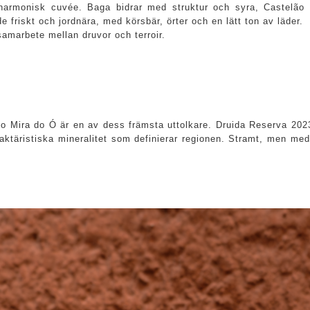
 harmonisk cuvée. Baga bidrar med struktur och syra, Castelão
e friskt och jordnära, med körsbär, örter och en lätt ton av läder.
samarbete mellan druvor och terroir.
 Mira do Ó är en av dess främsta uttolkare. Druida Reserva 2023 
raktäristiska mineralitet som definierar regionen. Stramt, men me