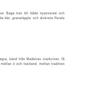
r hur Baga kan bli både nyanserad och
da bär, granatäpple och diskreta florala
gra, känd från Madeiras starkviner, få
 mellan ö och fastland, mellan tradition