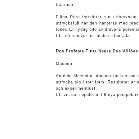
Bairrada
Filipa Pato fortsätter sin utforskni
uttrycksfull när den hanteras med preci
toner. En tydlig bild av druvans potenti
Ett referensvin för modern Bairrada.
Dos Profetas Tinta Negra Dos Villões
Madeira
António Maçanita utmanar tanken om va
uttrycka sig i torr form. Resultatet är
och experimentlust.
Ett vin som bjuder in till nya perspektiv