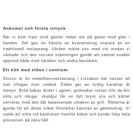
Ankomst och första intryck
När vi kom fram stod gäster redan ute på gatan med glas i
handen. Det gav en känsla av kvarterskrog snarare än en
traditionell restaurang. Värden mötte oss med vin medan vi
väntade och den sociala stämningen gjorde att samtal snabbt
uppstod både med lokalbor och andra besökare.
Ett kök med elden i centrum
Skizzo är en medelhavsrestaurang i Lissabon där nästan all
mat tillagas över vedeld. Elden ger en tydlig karaktär åt
menyn. Bröd bakas direkt i ugnen, grönsaker rostas tills de blir
söta och rökiga, skaldjur får en lätt brynt yta och köttet
serveras med den där balanserade smaken av grill. Rätterna är
gjorda för att delas vilket förstärker känslan av gemenskap. Vi
valde att sitta vid bardisken framför köket och kunde följa hela
processen på nära håll.