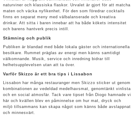
naturviner och klassiska flaskor. Urvalet är gjort för att matcha
maten och väcka nyfikenhet. För den som föredrar cocktails
finns en separat meny med välbalanserade och kreativa
drinkar. Att sitta i baren innebar att ha både kökets intensitet
och barens hantverk precis intill.
Stämning och publik
Publiken är blandad med både lokala gäster och internationella
besökare. Rummet präglas av energi men känns samtidigt
välkomnande. Musik, service och inredning bidrar till
helhetsupplevelsen utan att ta över.
Varför Skizzo är ett bra tips i Lissabon
Lissabon har många restauranger men Skizzo sticker ut genom
kombinationen av vedeldad medelhavsmat, genomtänkt vinlista
och en social atmosfär. Tack vare tipset från Diogo hamnade vi
här och kvällen blev en påminnelse om hur mat, dryck och
miljö tillsammans kan skapa något som känns både avslappnat
och minnesvärt.