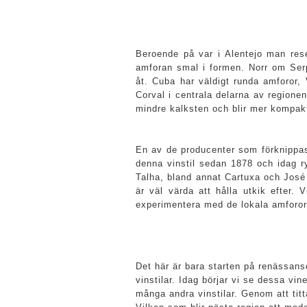
Beroende på var i Alentejo man rese
amforan smal i formen. Norr om Serpa
åt. Cuba har väldigt runda amforor
Corval i centrala delarna av regione
mindre kalksten och blir mer kompak
En av de producenter som förknippas
denna vinstil sedan 1878 och idag r
Talha, bland annat Cartuxa och José 
är väl värda att hålla utkik efter.
experimentera med de lokala amforor
Det här är bara starten på renässanse
vinstilar. Idag börjar vi se dessa vi
många andra vinstilar. Genom att titt