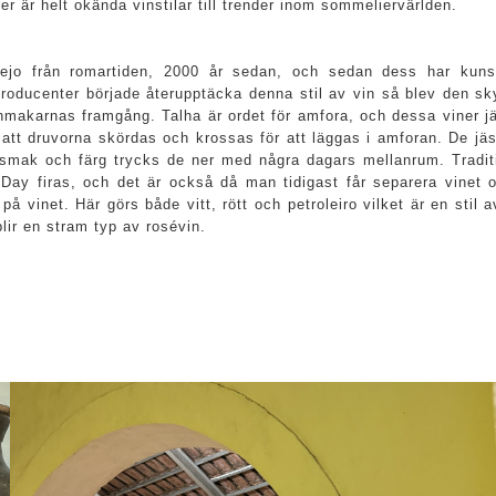
 är helt okända vinstilar till trender inom sommeliervärlden.
tejo från romartiden, 2000 år sedan, och sedan dess har kunsk
r producenter började återupptäcka denna stil av vin så blev den s
inmakarnas framgång. Talha är ordet för amfora, och dessa viner jä
tt druvorna skördas och krossas för att läggas i amforan. De jäs
ra smak och färg trycks de ner med några dagars mellanrum. Tradit
 Day firas, och det är också då man tidigast får separera vinet 
 på vinet. Här görs både vitt, rött och petroleiro vilket är en stil
blir en stram typ av rosévin.