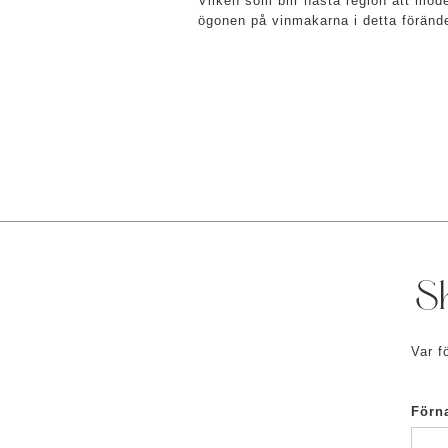
Vilken som blir nästa region att moder
ögonen på vinmakarna i detta förände
Sk
Var f
Förn