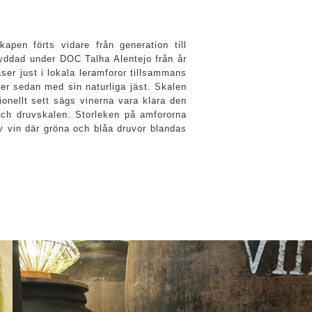
apen förts vidare från generation till
kyddad under DOC Talha Alentejo från år
ser just i lokala leramforor tillsammans
er sedan med sin naturliga jäst. Skalen
ionellt sett sägs vinerna vara klara den
och druvskalen. Storleken på amfororna
 av vin där gröna och blåa druvor blandas