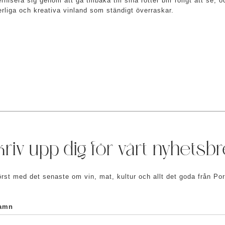
nisera sig genom att gå tillbaka till sina rötter blir roligt att se, 
rliga och kreativa vinland som ständigt överraskar.
riv upp dig för vårt nyhetsb
örst med det senaste om vin, mat, kultur och allt det goda från Por
amn