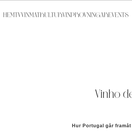
HEM
TV
VIN
MAT
KULTUR
VINPROVNINGAR
EVENTS
Vinho d
Hur Portugal går framåt 