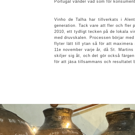
Portugal vänder vad som för konsumenter
Vinho de Talha har tillverkats i Alen
generation. Tack vare att fler och fle
2010, ett tydligt tecken på de lokala v
med druvskalen. Processen börjar med a
flyter lätt till ytan så för att maxime
11e november varje år, då St. Martins
skiljer sig åt, och det gör också färgen
för att jäsa tillsammans och resultatet 