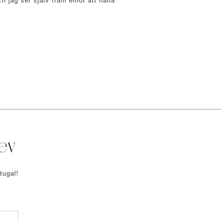
och jag ser själv fram emot att hålla
rev
tugal!