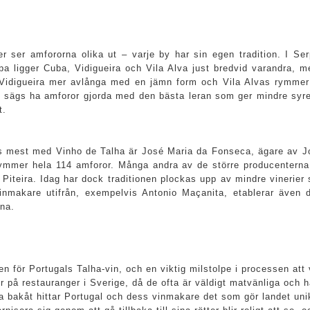
r ser amfororna olika ut – varje by har sin egen tradition. I Ser
 ligger Cuba, Vidigueira och Vila Alva just bredvid varandra, me
, Vidigueira mer avlånga med en jämn form och Vila Alvas rymme
n sägs ha amforor gjorda med den bästa leran som ger mindre syre
t.
 mest med Vinho de Talha är José Maria da Fonseca, ägare av Jo
ymmer hela 114 amforor. Många andra av de större producenterna
Piteira. Idag har dock traditionen plockas upp av mindre vinerier s
 Vinmakare utifrån, exempelvis Antonio Maçanita, etablerar även d
na.
n för Portugals Talha-vin, och en viktig milstolpe i processen att
ner på restauranger i Sverige, då de ofta är väldigt matvänliga och 
a bakåt hittar Portugal och dess vinmakare det som gör landet unikt