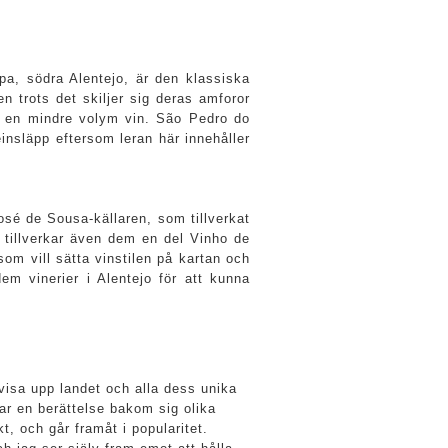
pa, södra Alentejo, är den klassiska
n trots det skiljer sig deras amforor
r en mindre volym vin. São Pedro do
insläpp eftersom leran här innehåller
sé de Sousa-källaren, som tillverkat
 tillverkar även dem en del Vinho de
om vill sätta vinstilen på kartan och
em vinerier i Alentejo för att kunna
 visa upp landet och alla dess unika
har en berättelse bakom sig olika
, och går framåt i popularitet.