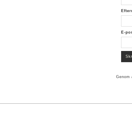
Efte
E-po
Genom a