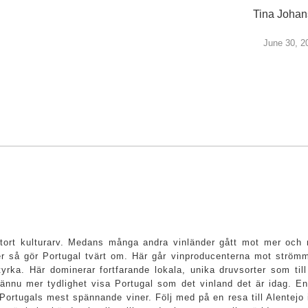
Tina Joha
June 30, 2
stort kulturarv. Medans många andra vinländer gått mot mer och me
 så gör Portugal tvärt om. Här går vinproducenterna mot strömme
yrka. Här dominerar fortfarande lokala, unika druvsorter som til
ännu mer tydlighet visa Portugal som det vinland det är idag. En
Portugals mest spännande viner. Följ med på en resa till Alentejo 