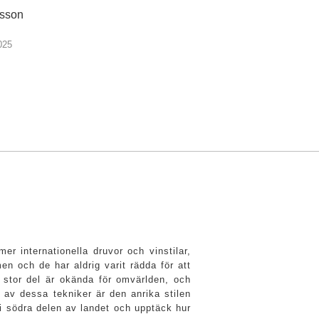
nsson
025
r internationella druvor och vinstilar,
n och de har aldrig varit rädda för att
l stor del är okända för omvärlden, och
 av dessa tekniker är den anrika stilen
i södra delen av landet och upptäck hur