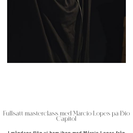
Fullsatt masterclass med Márcio Lopes på Bio
Capitol
I måndags flög vi hem ihop med Márcio Lopes från